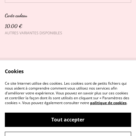
Carte cadeau
10,00 €
AUTRES VARIANTES DISPONIBLES
Cookies
Contactez-nous
Conditions
Politique de confidentialité
Politique de cookies
Ce site Internet utilise des cookies. Les cookies sont de petits fichiers qui
nous aident à comprendre comment vous utilisez nos services afin
d'améliorer votre expérience. Vous pouvez en savoir plus sur ces cookies
et contrôler la façon dont ils sont utilisés en cliquant sur « Paramètres des
cookies ». Vous pouvez également consulter notre
politique de cookies
.
Tout accepter
L'atelier de Maéna : Créations uniques de
©
2026
meubles et décorations relookés